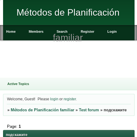
Métodos de Planificación
Home
Members
Search
Register
Login
familiar
Active Topics
Welcome, Guest!
Please
login
or
register
.
»
Métodos de Planificación familiar
»
Test forum
»
подскажите
Page:
1
подскажите