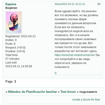
Карина
Share
2022-03-21 15:21:21
3
Beginner
Всем здравствуйте. Ну конечно
все это возможно, но вы должны
понимать сколько фирм
занимаются данным вопросом.
Если все их обзвонить
понадобится неделя всех их
обзвонить. Вот я в начале
Registered
: 2022-03-21
поспрашивала своих знакомых
Invites:
0
как говорится что да как. Вот
Posts:
8
только после этого заказывала
Respect:
[+0/-0]
разработку чат ботов вот здесь
Positive:
[+0/-0]
Total time:
https://smsclub.mobi/ru/chat-bot
Так
57 minutes
что попробуйте и вы сюда
Last visit:
обратиться, уверена не
2023-04-11 14:50:08
пожалеете.
0
Page:
1
»
Métodos de Planificación familiar
»
Test forum
»
подскажите
create a forum for free