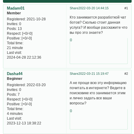
Madam01
Share
2022-03-20 14:44:15
1
Member
Кто занимается разработкой чат
Registered
: 2021-10-28
ботов? Сколько стоит данная
Invites:
0
услуга? И вообще расскажите что
Posts:
13
вы про это знаете?
Respect:
[+0/-0]
Positive:
[+0/-0]
0
Total time:
21 minute
Last visit:
2024-04-28 22:12:36
Dasha44
Share
2022-03-21 15:19:47
2
Beginner
А не проще всю эту информацию
Registered
: 2022-03-20
почитать в интернете? Ведите в
Invites:
0
поисковике кто занимается этим
Posts:
7
и лично задать все ваши
Respect:
[+0/-0]
вопросы?
Positive:
[+0/-0]
Total time:
0
4 minutes
Last visit:
2023-12-13 18:38:22